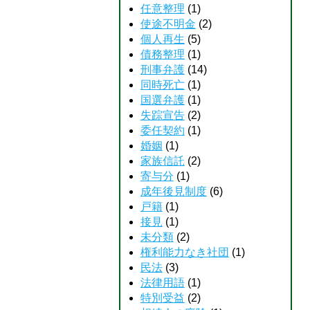
任意整理
(1)
使途不明金
(2)
個人再生
(5)
債務整理
(1)
刑事弁護
(14)
同時死亡
(1)
国選弁護
(1)
失踪宣告
(2)
委任契約
(1)
婚姻
(1)
家族信託
(2)
寄与分
(1)
成年後見制度
(6)
戸籍
(1)
接見
(1)
未分類
(2)
権利能力なき社団
(1)
民法
(3)
法律用語
(1)
特別受益
(2)