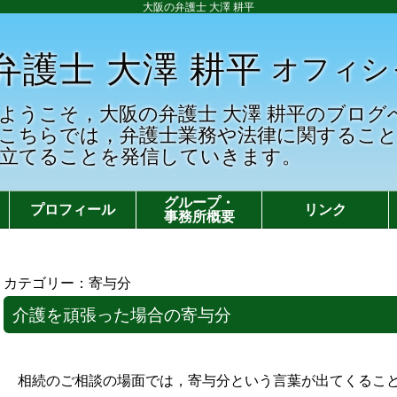
大阪の弁護士 大澤 耕平
弁護士 大澤 耕平
オフィシ
ようこそ，大阪の弁護士 大澤 耕平のブログ
こちらでは，弁護士業務や法律に関するこ
立てることを発信していきます。
グループ・
プロフィール
リンク
事務所概要
カテゴリー：寄与分
介護を頑張った場合の寄与分
相続のご相談の場面では，寄与分という言葉が出てくるこ