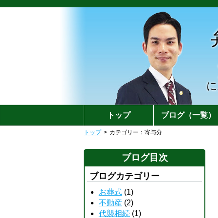
に
トップ
ブログ（一覧）
トップ
>
カテゴリー：寄与分
ブログ目次
ブログカテゴリー
お葬式
(1)
不動産
(2)
代襲相続
(1)