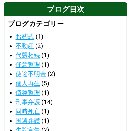
ブログ目次
ブログカテゴリー
お葬式
(1)
不動産
(2)
代襲相続
(1)
任意整理
(1)
使途不明金
(2)
個人再生
(5)
債務整理
(1)
刑事弁護
(14)
同時死亡
(1)
国選弁護
(1)
失踪宣告
(2)