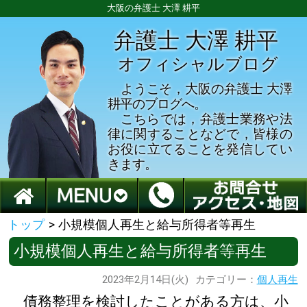
大阪の弁護士 大澤 耕平
弁護士 大澤 耕平
オフィシャルブログ
ようこそ，大阪の弁護士 大澤
耕平のブログへ。
こちらでは，弁護士業務や法
律に関することなどで，皆様の
お役に立てることを発信してい
きます。
トップ
>
小規模個人再生と給与所得者等再生
小規模個人再生と給与所得者等再生
2023年2月14日(火)
カテゴリー：
個人再生
債務整理を検討したことがある方は、小